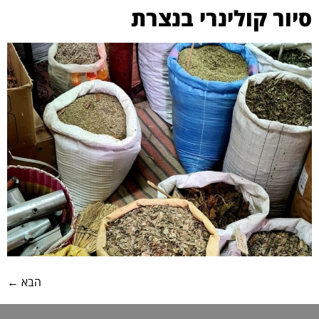
סיור קולינרי בנצרת
הבא
←