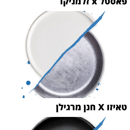
פאסטל x זלמניקו
טאיזו X חנן מרגילן