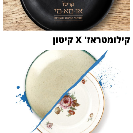
קילומטראז' X קיטון