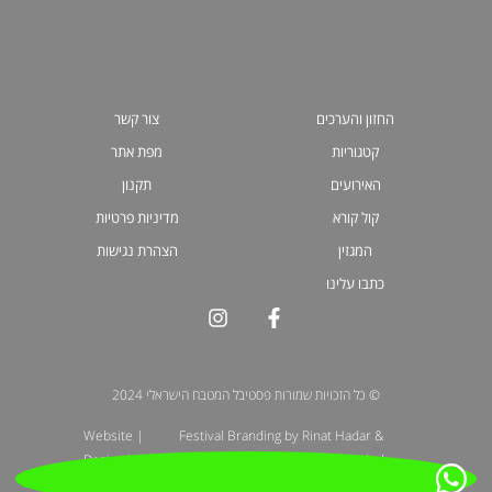
החזון והערכים
צור קשר
קטגוריות
מפת אתר
האירועים
תקנון
קול קורא
מדיניות פרטיות
המגזין
הצהרת נגישות
כתבו עלינו
© כל הזכויות שמורות פסטיבל המטבח הישראלי 2024
| Website
Festival Branding by Rinat Hadar &
Design by: Liora
Galit Gadot | Illustration by Michel
Schirer
Kichka