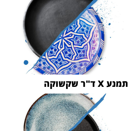
תמנע X ד"ר שקשוקה