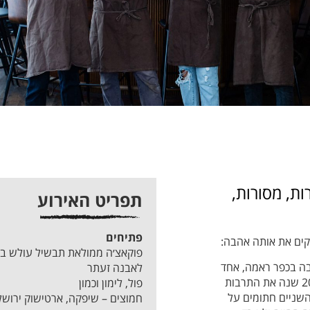
רות, מסורות,
תפריט האירוע
פתיחים
ולקים את אותה אהבה:
פוקאצ׳ה ממולאת תבשיל עולש בר
זבה בכפר ראמה, אחד
לאבנה זעתר
ממוסדות הקולינריה החשובים והטעימים בארץ. מגישים כבר למעלה מ-20 שנה את התרבות
פול, לימון וכמון
שניים חתומים על
חמוצים – שיפקה, ארטישוק ירושלמ