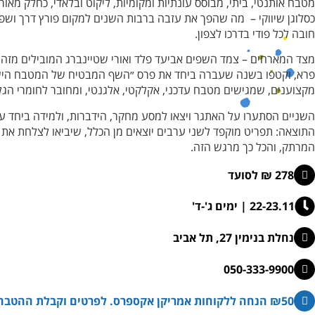
מטבח אותנטי, ביתי, מבוסס עונתיות ומקומיות, ליקוט ובלאדי, כחלק מאור
כסלוגן שיווקי – מה שהפך את עזבה ברבות השנים למקום פורץ דרך ושפה
חובה לכל פודי בדרכו לצפון.
מצד המארחים – צמד השפים אביעד פלד ואורי שטיינברג המובילים מזה
פרא, וקטפו בשנה שעברה ביחד את פרס ״השף המבטיח של המטבח הישר
מקצוענים, שמגישים מטבח עדכני, אקלקטי, אלגנטי, ומחובר לחומרי הגלם
השניים הסתערו על האתגר ויצאו למסע מחקר, הידברות, ולמידה ביחד עם
התוצאה: תפריט מוקפד לשני ערבים יוצאים מן הכלל, שיביאו לצלחת את ת
המרתק, והכל כך מרגש הזה.
278 ₪ לסועד
22-23.11 | ימים ג'-ד'
נחלת בנימין 27, תל אביב
050-333-9900
₪50 הנחה ללקוחות אמריקן אקספרס. לפרטים וקבלת ההטבה >