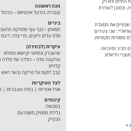
ח החיים ולא רק
מנה ראשונה
, וכמובן לעצירת
קובנייה בורגול
אינטיאס – בורגול ש
ביניים
 שנתיים את מסעדת
מסאחן – כנף עוף מפורקת מהעצם
אלי״. שני צעירים
סלט עלים ירוקים, פרי צלוי, דיבס
 ומסורות מקומיות.
עיקרית (לבחירה)
 חביב ומינרווה.
שישברק צמחוני וקישוא ממולא
וצרי הדיאלוג
פורקטה טלה – רולדה של פלדה ט
קלויים
קבב לוקוס על פריקה ובשר ראש 
לצד העיקריות
אורז אטריות | במיה ועגבניות | מ
קינוחים
בסבוסה
גלידת מסטיק משפרעם
פנקייק