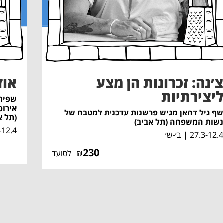
צ׳נה: זכרונות הן מצע
אוז
ליצירתיות
שפית 
אירופ
שף גיל דהאן מגיש פרשנות עדכנית למטבח של
(תל א
נשות המשפחה (תל אביב)
27.3-12.4
27.3-12.4 | ב׳-ש׳
230
₪
לסועד