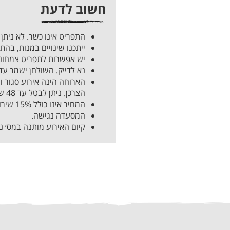
חשוב לדעת
התפריט אינו כשר. לא ניתן
ייתכנו שינויים במנות, בה
יש
אפשרות לתפריט צמחונ
נא לדייק. השולחן ישמר עד 15 דק׳ לאחר מועד ההזמנה
הארוחה הינה אירוע סגור ו
הצרכן. ניתן לבטל עד 48 שעות לפני האירוע (בחיוב של 5% עמלת סליקה).
המחיר אינו כולל 15% שירות
המסעדה נגישה.
קיום האירוע מותנה במס׳ נ