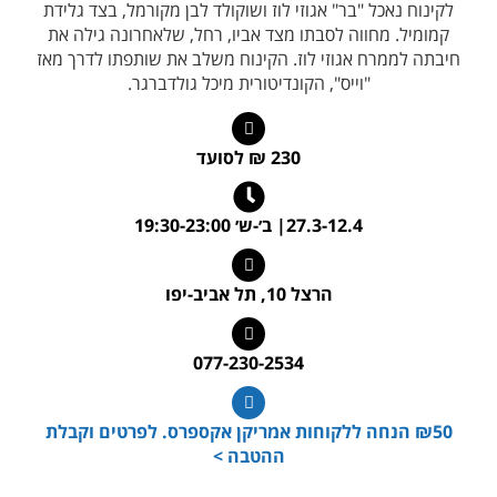
לקינוח נאכל "בר" אגוזי לוז ושוקולד לבן מקורמל, בצד גלידת
קמומיל. מחווה לסבתו מצד אביו, רחל, שלאחרונה גילה את
חיבתה לממרח אגוזי לוז. הקינוח משלב את שותפתו לדרך מאז
"וייס", הקונדיטורית מיכל גולדברגר.
230 ₪ לסועד
27.3-12.4| ב׳-ש׳ 19:30-23:00
הרצל 10, תל אביב-יפו
077-230-2534
₪50 הנחה ללקוחות אמריקן אקספרס. לפרטים וקבלת
ההטבה >