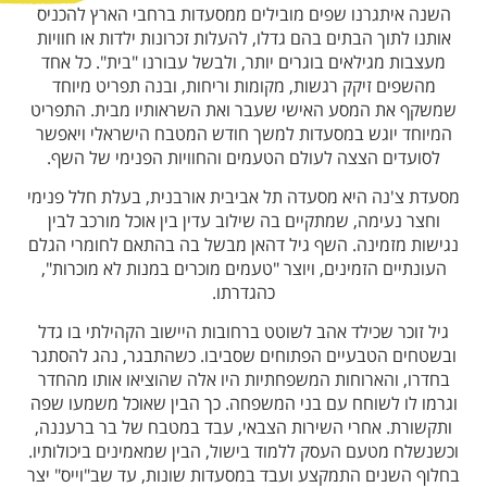
השנה איתגרנו שפים מובילים ממסעדות ברחבי הארץ להכניס
אותנו לתוך הבתים בהם גדלו, להעלות זכרונות ילדות או חוויות
מעצבות מגילאים בוגרים יותר, ולבשל עבורנו "בית". כל אחד
מהשפים זיקק רגשות, מקומות וריחות, ובנה תפריט מיוחד
שמשקף את המסע האישי שעבר ואת השראותיו מבית. התפריט
המיוחד יוגש במסעדות למשך חודש המטבח הישראלי ויאפשר
לסועדים הצצה לעולם הטעמים והחוויות הפנימי של השף.
מסעדת צ'נה היא מסעדה תל אביבית אורבנית, בעלת חלל פנימי
וחצר נעימה, שמתקיים בה שילוב עדין בין אוכל מורכב לבין
נגישות מזמינה. השף גיל דהאן מבשל בה בהתאם לחומרי הגלם
העונתיים הזמינים, ויוצר "טעמים מוכרים במנות לא מוכרות",
כהגדרתו.
גיל זוכר שכילד אהב לשוטט ברחובות היישוב הקהילתי בו גדל
ובשטחים הטבעיים הפתוחים שסביבו. כשהתבגר, נהג להסתגר
בחדרו, והארוחות המשפחתיות היו אלה שהוציאו אותו מהחדר
וגרמו לו לשוחח עם בני המשפחה. כך הבין שאוכל משמעו שפה
ותקשורת. אחרי השירות הצבאי, עבד במטבח של בר ברעננה,
וכשנשלח מטעם העסק ללמוד בישול, הבין שמאמינים ביכולותיו.
בחלוף השנים התמקצע ועבד במסעדות שונות, עד שב"וייס" יצר