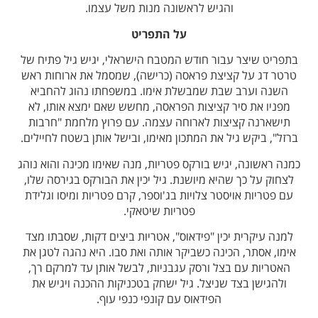
והגיש לראשונה מנות משל עצמו.
על התפריט
בתפריט שיצר עבור חודש המטבח הישראלי, יגיש גיל פתיח של
טרטר דג על קציצת פראסה (כרישה), שמסמל את ארוחות ראש
השנה וערב שבת שמבשלת אימו. במשפחתו נהוג להחביא
מפניו את סיר קציצות הפראסה, מחשש שאם ימצא אותו, לא
תישארנה קציצות לארוחה עצמה. עם פרוץ מלחמת "חרבות
ברזל", ביקש גיל את המתכון מאימו, ובישל אותן בשטח לחיילים.
כמנה ראשונה, יגיש בורקס פטריות, מנה שאימו מכינה והוא נוהג
לצחוק על כך שהיא מיושנת. גיל יכין את הבורקס בגירסה שלו,
עם פטריות אויסטר צלויות בג'וספר, קרם פטריות ומיסו וגלידת
פטריות שיטאקי.
למנה עיקרית יכין "פידאוס", אטריות ביצים דקות, שסבתו מצד
אימו, אסתר, הכינה כשביקר אותה ואת סבו. היא נהגה לטגן את
האטריות עם בצל ורסק עגבניות, לבשל אותן עד למרקם רך,
ולהגישן בצד שניצל. גיל ישחק בטכניקות ההכנה ויגיש את
הפידאוס עם קונפי כנפי עוף.