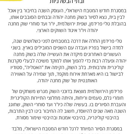
ובתי הבשלניות
במסגרת חודש המטבח הישראלי, העוסק השנה בחיבור בין אוכל
לבין בית, נצא לסיור בשוק מחנה יהודה ובבתים הסובבים אותו,
בהובלת טלי פרידמן, שפית ירושלמית, יו"ר ועד סוחרי שוק מחנה
יהודה ויו"ר איגוד השווקים הארצי.
טלי פרידמן החלה את דרכה במטבחים לפני כשלושים שנה,
למדה בישול בפריז ועבדה עם השפים המובילים בארץ. בשני
העשורים האחרונים מיקדה את העשייה שלה בשוק מחנה
יהודה ופעלה רבות כדי להפוך אותו למוקד משיכה לבעלי סקרנות
קולינרית ותרבותית. בלב השוק, הקימה את "האטליה", סטודיו
לבישול בו היא מארחת אירוח מוקפד, תוך שמירה על האווירה
האותנטית של שוק מחנה יהודה.
פרידמן הירושלמית מוצאת בדוכני השוק מגרש משחקים של
חומרי גלם, טעמים וריחות, והיתה מחלוצי התיירות הקולינרית
והעברת הסיורים בו. בעשיה שלה כיו"ר ועד סוחרי השוק, שחוגג
השנה מאה שנים להיווסדו, חשוב לה החיבור בינו לבין התרבות,
בהיבטי קולינריה, בהיבטי אמנות ובהיבטי שימור מסורת.
במסגרת הסיור המיוחד לרגל חודש המטבח הישראלי, מלבד