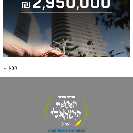
הבא
←