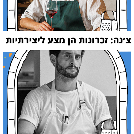
צ׳נה: זכרונות הן מצע ליצירתיות