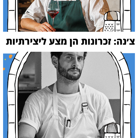
צ׳נה: זכרונות הן מצע ליצירתיות