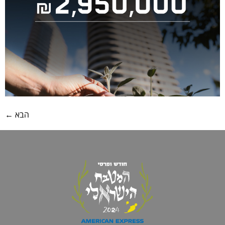
הבא
←