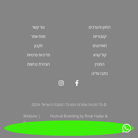
החזון והערכים
צור קשר
קטגוריות
מפת אתר
האירועים
תקנון
קול קורא
מדיניות פרטיות
המגזין
הצהרת נגישות
כתבו עלינו
© כל הזכויות שמורות פסטיבל המטבח הישראלי 2024
| Website
Festival Branding by Rinat Hadar &
Design by: Liora
Galit Gadot | Illustration by Michel
Schirer
Kichka