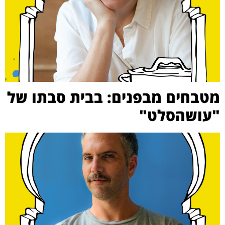
מטבחים מבפנים: בבית סבתו של
"עושהסלט"