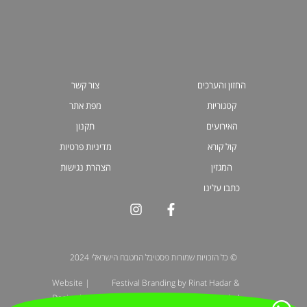
החזון והערכים
צור קשר
קטגוריות
מפת אתר
האירועים
תקנון
קול קורא
מדיניות פרטיות
המגזין
הצהרת נגישות
כתבו עלינו
© כל הזכויות שמורות פסטיבל המטבח הישראלי 2024
| Website
Festival Branding by Rinat Hadar &
Design by: Liora
Galit Gadot | Illustration by Michel