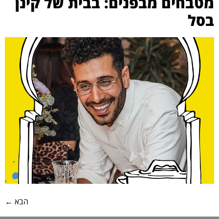
מטבחים מבפנים: בבית של קינן
בסל
הבא
←