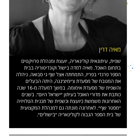
מאיה דרין
שפית, עיתונאית קולינאריה, יועצת ומנהלת פרויקטים
בתחום האוכל. מאיה למדה בישול וקונדיטוריה בבית
הספר פרנדי בפריז, התמחתה אצל שף גי סבואה. ניהלה
את המטבח של מסעדת צ׳ימיצ׳נגה, היתה הבעלים
והשפית של מסעדת אימומה. במשך למעלה מ-16 שנה
כותבת את מדורי האוכל בעיתון ״ישראל היום״. בשנים
האחרונות משמשת כיועצת וכשפית של תכנית הטלויזיה
״מסטר שף״. לאחרונה מונתה גם למנהלת המקצועית
של בית הספר הגבוה לקולינאריה ״בישולים״.