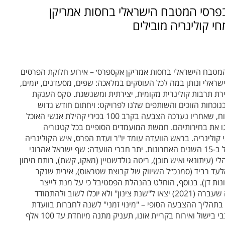
בפרסי המטבח הישראלי בחסות אמריקן
המטבח הישראלי בחסות אמריקן אקספרס׳ – אירוע חלוקת הפרסים
ישראלי ונותן במה לכל העוסקים במלאכה: שפים, מסעדנים, יזמים,
צירת תרבות קולינרית מקומית, יצירתית ומשגשגת. טקס הענקת
Bo מקולקציית מלונות בראון בנוכחות הזוכים והשותפים שלנו לפרויקט: ויחתום חודש גדוש
באירועים. נזכיר כי תהליך בחירת המועמדים החל בפרסום קול קורא פתוח, שאחריו נערכה הצבעה בקרב 100 בכירי קהילת אנשי האוכל
דרגו את בחירותיהם. חמשת המועמדים הסופיים בכל קטגוריה
ם להצבעת ועדת פרס מקצועית בה חברים 12 מקצועני קולינריה. בראש הוועדה עומד יו"ר ועדת הפרס, איש הקולינריה
עמית אהרנסון ("מדבר מהבטן"), מעיתונאי הקולינריה הבולטים בישראל ב-15 השנים האחרונות. יתר חברי הוועדה: שף ישראל אהרוני
), הילה אלפרט (ישראל היום), תיקי גולן (ynet) לירן אוהלי (עיתונאי ואיש תוכן), ריטה גולדשטיין (מאקו, קשת), רותם מימון
, אלעד רביד (סמנכ״ל השיווק של קבוצת שטראוס), אירית שנקר
נות דן). בנוסף, הוחלט בהנהלת הפסטיבל כי על מנת לייצר
תחלופה והוגנות בחלוקת הפרסים, הזוכים בכל אחת מהקטגוריות בשנה שעברה (2021) יצאו ל"שנת צינון" ולא יוכלו לשוב ולהתמודד
 בתהליך ההצבעה הסופי – "מינוי זמני" לשנה לחברות בוועדת
הפרס. חברת קרסו נדל"ן, העומדת מאחורי מתחם אומאמי המיועד לחובבי בישול ואירוח בקריית אונו, תעניק מתנה מיוחדת עד 100 אלף