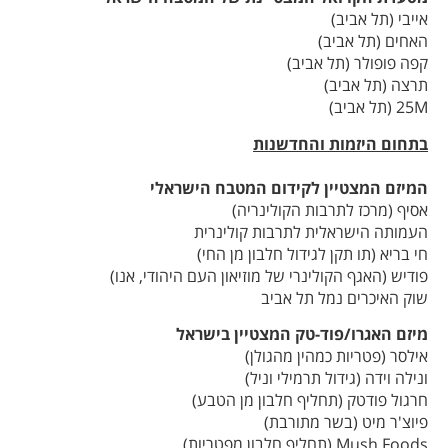
אייבי (תל אביב)
האחים (תל אביב)
קפה פופולר (תל אביב)
תרצה (תל אביב)
25M (תל אביב)
בתחום היזמות והחדשנות
המיזם המצטיין לקידום המטבח הישראלי
אסיף (מרכז לתרבות הקולינריה)
העמותה הישראלית לתרבות קולינרית
חי בריא (תו תקן לגידול חלבון מן החי)
פודיש (האגף הקולינרי של מוזיאון העם היהודי, אנו)
שוק האיכרים נמל תל אביב
מיזם האגרו/פוד-טק המצטיין בישראל
אילסר (פטריות כמהין מהגולן)
ונילה וידה (גידול תרמילי וניל)
חרגול פודטק (תחליף חלבון מן הטבע)
פיוצ'ר מיט (בשר מתורבת)
Mush Foods (תחליף חלבון מפטריות)