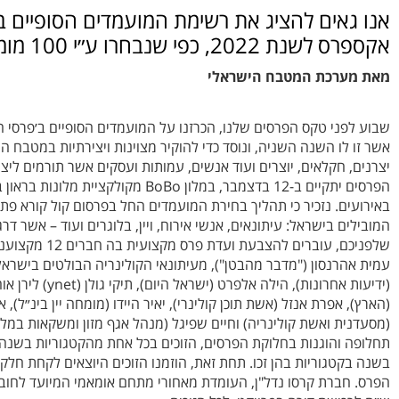
אנו גאים להציג את רשימת המועמדים הסופיים 
אקספרס לשנת 2022, כפי שנבחרו ע״י 100 מומחי קולינריה מובילים
מאת מערכת המטבח הישראלי
שבוע לפני טקס הפרסים שלנו, הכרזנו על המועמדים הסופיים ב׳פרסי 
אשר זו לו השנה השניה, ונוסד כדי להוקיר מצוינות ויצירתיות במטבח ה
יצרנים, חקלאים, יוצרים ועוד אנשים, עמותות ועסקים אשר תורמים לי
הפרסים יתקיים ב-12 בדצמבר, במלון Bo
המובילים בישראל: עיתונאים, אנשי אירוח, ויין, בלוגרים ועוד – אשר 
שלפניכם, עוברי
(ידיעות אחרונות
(הארץ), אפרת אנזל (אשת תוכן קולינרי), יאיר היידו (מומחה יין בינ״ל)
(מסעדנית ואשת קולינריה) וחיים שפיגל (מנהל אגף מזון ומשקאות במלו
בשנה בקטגוריות בהן זכו. תחת זאת, הוזמנו הזוכים היוצאים לקחת חלק