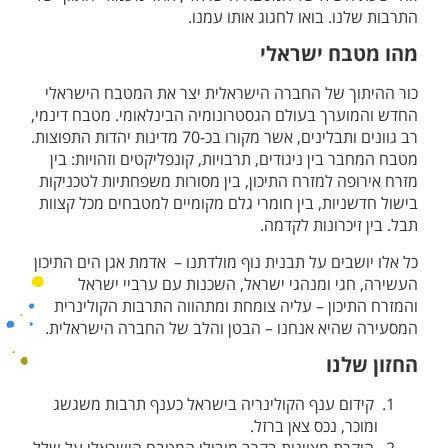
התרבות שלנו. בואו לחגוג אותו עמנו.
מהו מטבח ישראלי
כור ההיתוך של החברה הישראלית יצר את המטבח הישראלי
החדש והמוערך בעולם הגסטרונומיה הבינלאומי.
מטבח דינמי,
רב גוונים ותבלינים, אשר מקורו בכ-70 מדינות יהדות התפוצות.
מטבח המחבר בין ניגודים, תרבויות, קונפליקטים וזהויות: בין
מזרח אירופה למזרח התיכון, בין מסורות משפחתיות לטכניקות
בישול חדשניות, בין חומרי גלם מקומיים למטבחים מכל קצוות
תבל. בין זיכרונות לקדמה.
כל אלו יושבים על תבנית נוף מולדתנו – אדמת אגן הים התיכון
העשירה, חגי ומנהגי ישראל, השכנות עם ערביי ישראל
והמזרח התיכון – עליה צומחת ומתהווה התרבות הקולינרית
המסעירה שהיא אנחנו – הבטן והלב של החברה הישראלית.
החזון שלנו
קידום ענף הקולינריה בישראל כענף תרבות משגשג
ומוכר, נכס צאן ברזל.