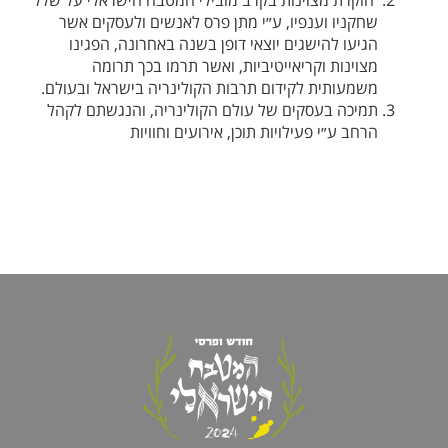
הוקרת מצוינות בקרב מובילי המטבח הישראלי על שלל
שחקניו וענפיו, ע״י מתן פרס לאנשים ולעסקים אשר
הגיעו להישגים יוצאי דופן בשנה באחרונה, הפגינו
מצוינות וקריאייטיביות, ואשר תרמו בכך תרומה
משמעותית לקידום תרבות הקולינריה בישראל ובעולם.
תמיכה בעסקים של עולם הקולינריה, והנגשתם לקהל
הרחב ע״י פעילויות תוכן, אירועים וחוויות